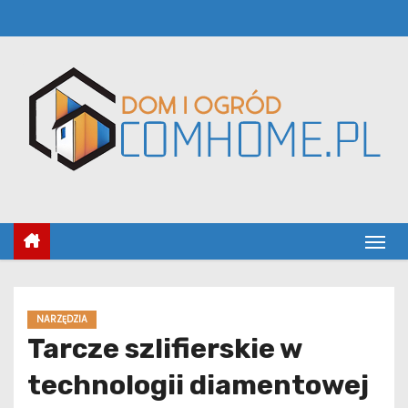
S
k
i
p
t
o
c
o
n
t
e
n
t
NARZĘDZIA
Tarcze szlifierskie w
technologii diamentowej