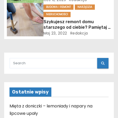
i
BUDOWA I REMONT
NARZĘDZIA
NIERUCHOMOŚCI
s
Szykujesz remont domu
starszego od ciebie? Pamiętaj o
u
kilku drobiazgach!
Maj 23, 2022
Redakcja
Ostatnie wpisy
Mięta z doniczki – lemoniady i napary na
lipcowe upały