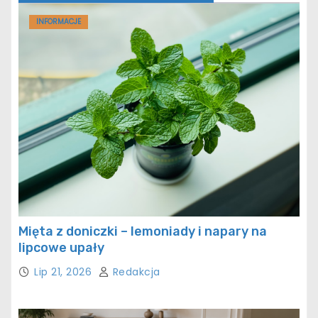
INFORMACJE
Mięta z doniczki – lemoniady i napary na
lipcowe upały
Lip 21, 2026
Redakcja