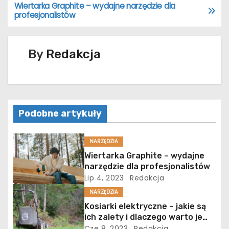
Wiertarka Graphite – wydajne narzędzie dla
N
profesjonalistów
a
w
By
Redakcja
i
g
Podobne artykuły
a
c
NARZĘDZIA
Wiertarka Graphite – wydajne
j
narzędzie dla profesjonalistów
Lip 4, 2023
Redakcja
a
NARZĘDZIA
w
Kosiarki elektryczne – jakie są
ich zalety i dlaczego warto je
p
wybrać?
Cze 8, 2023
Redakcja