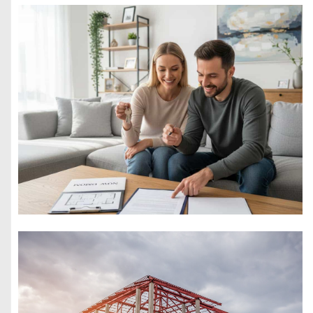
ekologiczna i czy
rzeczywiście
jest przyjazna
dla środowiska?
Serwis
nawodnień – jak
utrzymać
sprawny system
na terenie
Warszawy?
Jak skutecznie
okrywać rośliny
na zimę białą
agrowłókniną?
Poradnik od A do
Z
Dlaczego dobre
rolety i żaluzje
poprawiają
jakość snu i