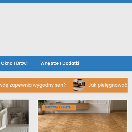
Okna I Drzwi
Wnętrze I Dodatki
 wygodny sen?
Jak pielęgnować i chronić deski
BUDOWA I REMONT
DOM I OGRÓD
MEBLE