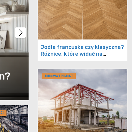
Poduszki na palety 
Jodła francuska czy klasyczna?
Różnice, które widać na
stylowego i komfo
gotowej podłodze
n?
wypoczynku w ogro
BUDOWA I REMONT
Kwi 18, 2024
Redakcja
CI