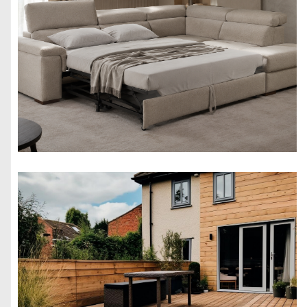
budowa,
wyposażenie,
zastosowania
Jakie są
przydatne
rzeczy do
kuchni?
Kontener
usługowy
kosmetyczny –
nowoczesne
rozwiązanie dla
branży beauty
Najpiękniejsze
prezenty
świąteczne z
włóczki —
inspiracje na