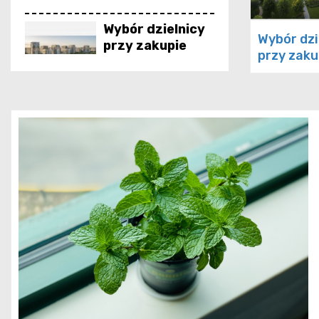
poradnik
Wybór dzielnicy
Wybór dzi
przy zakupie
przy zaku
mieszkania – co
mieszkani
najbardziej się
najbardzie
liczy
Mieszkanie z
rynku wtórnego
– w jakim jest
stanie
energetycznym
Czy tynk
ciepłochronny
może zastąpić
styropian?
Mini instalacje