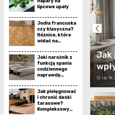
napary na
lipcowe upały
Jodła francuska
czy klasyczna?
Różnice, które
 w projektowaniu
widać na
gotowej
chni: Symbioza
Jak 
podłodze
Jaki narożnik z
funkcją spania
nomii
wpł
codziennego
naprawdę
Lip 19
zapewnia
wygodny sen?
Jak pielęgnować
i chronić deski
NIERUCHOMOŚ
tarasowe?
Kompleksowy