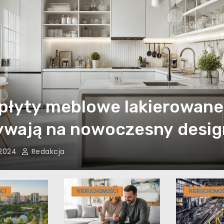
płyty meblowe lakierowane
ywają na nowoczesny desig
, 2024
Redakcja
CI
NIERUCHOMOŚCI
NIERUCHOMOŚ