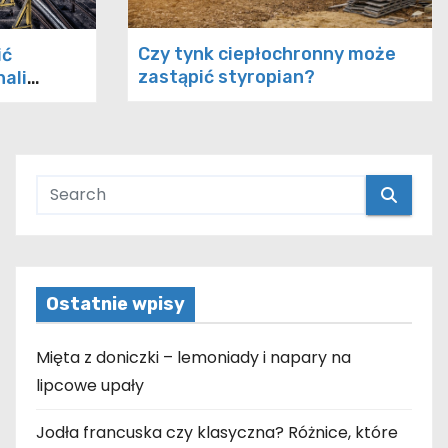
Czy tynk ciepłochronny może
ić
zastąpić styropian?
hali
jnej?
Ostatnie wpisy
Mięta z doniczki – lemoniady i napary na
lipcowe upały
Jodła francuska czy klasyczna? Różnice, które