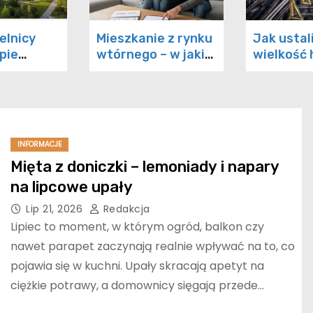
elnicy
Mieszkanie z rynku
Jak ustal
pie
wtórnego – w jakim
wielkość 
a – co
jest stanie
produkcy
j się liczy
energetycznym
Sprawdź!
INFORMACJE
Mięta z doniczki – lemoniady i napary
na lipcowe upały
Lip 21, 2026
Redakcja
Lipiec to moment, w którym ogród, balkon czy
nawet parapet zaczynają realnie wpływać na to, co
pojawia się w kuchni. Upały skracają apetyt na
ciężkie potrawy, a domownicy sięgają przede…