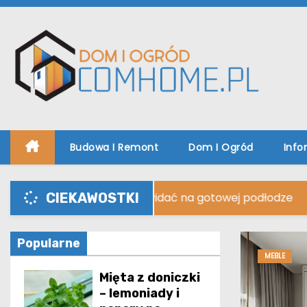
S
k
i
p
t
o
c
o
Budowa I Remont
Dom I Ogród
Info
n
t
óżnice, które widać na gotowej podłodze
Jaki na
CIEKAWOSTKI
e
n
t
Popularne
MEBLE
Mięta z doniczki
– lemoniady i