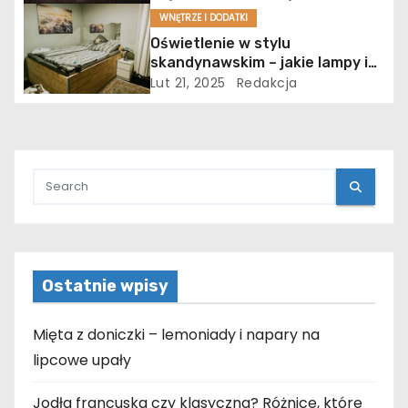
i
WNĘTRZE I DODATKI
s
Oświetlenie w stylu
skandynawskim – jakie lampy i
u
źródła światła najlepiej pasują
Lut 21, 2025
Redakcja
do tego trendu?
Ostatnie wpisy
Mięta z doniczki – lemoniady i napary na
lipcowe upały
Jodła francuska czy klasyczna? Różnice, które