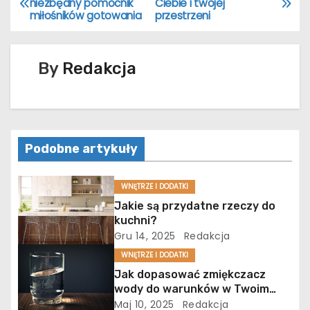
niezbędny pomocnik
Ciebie i twojej
miłośników gotowania
przestrzeni
a
w
By
Redakcja
i
g
a
Podobne artykuły
c
WNĘTRZE I DODATKI
j
Jakie są przydatne rzeczy do
kuchni?
a
Gru 14, 2025
Redakcja
w
WNĘTRZE I DODATKI
Jak dopasować zmiękczacz
p
wody do warunków w Twoim
domu?
Maj 10, 2025
Redakcja