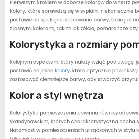
Pierwszym krokiem w doborze kolorów do wnętrz pow
Kolory, które sprawdzą się w sypialni, niekoniecznie
postawić na spokojne, stonowane barwy, takie jak beż
z jasnymi kolorami, takimi jak żółcie, pomarańcze czy
Kolorystyka a rozmiary po
Kolejnym aspektem, który należy wziąć pod uwagę, 
postawić na jasne
kolory
, które optycznie powiększ
zastosować ciemniejsze barwy, aby stworzyć przytuln
Kolor a styl wnętrza
Kolorystyka pomieszczenia powinna również odpowiad
skandynawskim, których charakterystyczną cechą są 
Natomiast w pomieszczeniach urządzonych w stylu ko
takie jak brązy, czerwienie czy bordo.