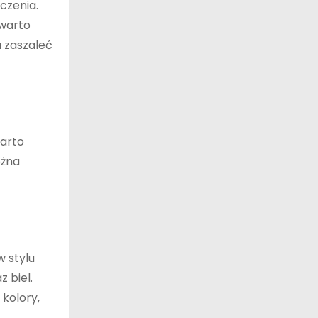
czenia.
 warto
a zaszaleć
warto
ożna
 stylu
 biel.
kolory,