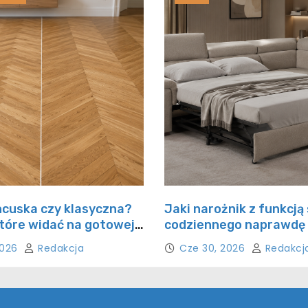
ncuska czy klasyczna?
Jaki narożnik z funkcją
które widać na gotowej
codziennego naprawdę
wygodny sen?
2026
Redakcja
Cze 30, 2026
Redakcj