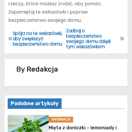
rzeczy, które możesz zrobić, aby pomóc.
Zapamiętaj te wskazówki i popraw
bezpieczeństwo swojego domu.
Zadbaj o
N
Spójrz na te wskazówki,
bezpieczeństwo
aby zwiększyć
swojego domu dzięki
a
bezpieczeństwo domu
tym wskazówkom
w
By
Redakcja
i
g
a
Podobne artykuły
c
j
INFORMACJE
Mięta z doniczki – lemoniady i