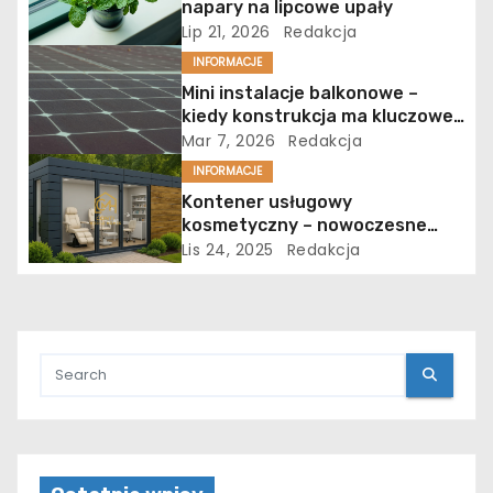
a
napary na lipcowe upały
Lip 21, 2026
Redakcja
w
INFORMACJE
p
Mini instalacje balkonowe –
kiedy konstrukcja ma kluczowe
i
znaczenie dla bezpieczeństwa?
Mar 7, 2026
Redakcja
INFORMACJE
s
Kontener usługowy
kosmetyczny – nowoczesne
u
rozwiązanie dla branży beauty
Lis 24, 2025
Redakcja